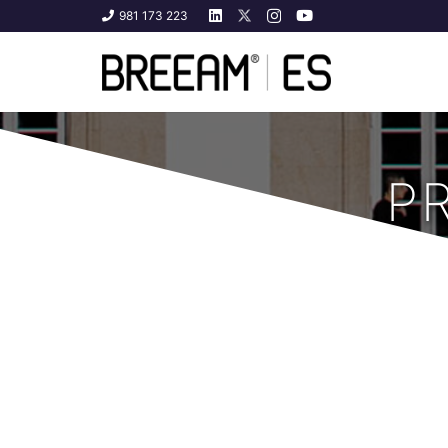
981 173 223
P